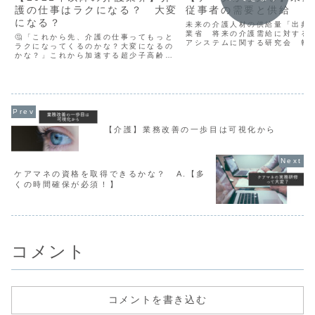
護の仕事はラクになる？ 大変
従事者の需要と供給
になる？
未来の介護人材の供給量「出典
業省 将来の介護需給に対する
🤔「これから先、介護の仕事ってもっと
アシステムに関する研究会 
ラクになってくるのかな？大変になるの
より引用高齢化社会の到来によ
かな？」これから加速する超少子高齢化
護需要は増加します。しかし、
社会の中で介護業界に不安を感じる人は
の未来は介護需要は増加しても
多いかと思います！私もその一人です…
いつかないという状況が生...
国の方針から今後の介護報酬や人員配置
に対する予測を立てていき...
【介護】業務改善の一歩目は可視化から
ケアマネの資格を取得できるかな？ A.【多
くの時間確保が必須！】
コメント
コメントを書き込む