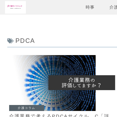
時事
介
PDCA
介護コラム
介護業務で考えるPDCAサイクル C「評