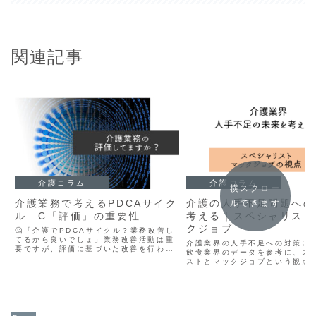
関連記事
介護コラム
介護コラム
横スクロー
介護業務で考えるPDCAサイク
介護の人手不足問題への
ルできます
ル C「評価」の重要性
考える｜スペシャリスト
クジョブ
🤔「介護でPDCAサイクル？業務改善し
てるから良いでしょ」業務改善活動は重
介護業界の人手不足への対策に
要ですが、評価に基づいた改善を行わな
飲食業界のデータを参考に、ス
ければ効果は得られません。厚労省は、
ストとマックジョブという観点
業務改善の手引きの中でPDCAサイクル
しました。本記事では、主に人
に基づいて業務改善を行いましょうと記
点を当てて解説しています。専
載されています。具体...
員雇用と人材育成へ頼るという
違う視点で書いていますので、
方は一読をおすすめします。