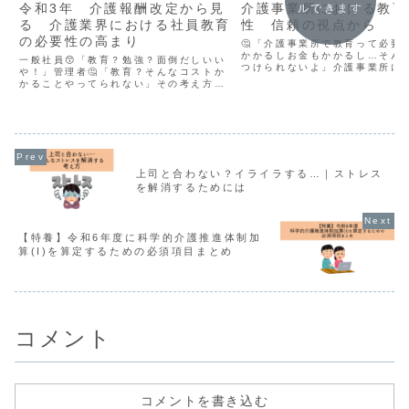
令和3年 介護報酬改定から見
介護事業所における教育
ルできます
る 介護業界における社員教育
性 信頼の視点から
の必要性の高まり
🤔「介護事業所で教育って必要
かかるしお金もかかるし…そん
一般社員😙「教育？勉強？面倒だしいい
つけられないよ」介護事業所に
や！」管理者🤔「教育？そんなコストか
も、教育は必要です！それは、
かることやってられない」その考え方は
身がお店を選ぶように、介護事
危険です！令和3年の介護報酬改定で、
かから選ばれているからです。
より生産性向上の必要性が高まっていま
たくなるお店とは飲食店には...
す！詳しくは下記参照介護における生産
性の向上とは、介護の質を...
上司と合わない？イライラする…｜ストレス
を解消するためには
【特養】令和6年度に科学的介護推進体制加
算(I)を算定するための必須項目まとめ
コメント
コメントを書き込む