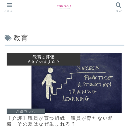
メニュー
検索
教育
介護コラム
【介護】職員が育つ組織 職員が育たない組
織 その差はなぜ生まれる？